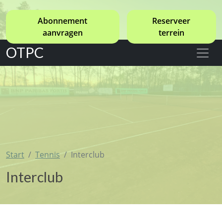
Abonnement
Reserveer
aanvragen
terrein
OTPC
Start
Tennis
Interclub
Interclub